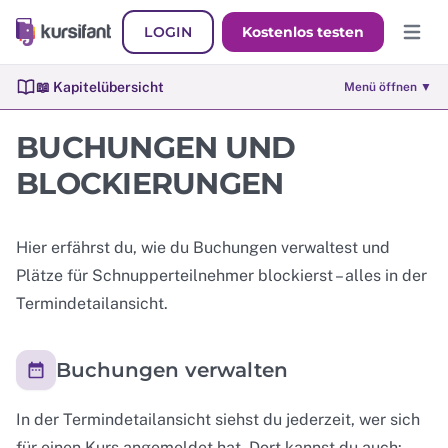
LOGIN
Kostenlos testen
Hauptm
📖 Kapitelübersicht
Menü öffnen ▼
BUCHUNGEN UND
BLOCKIERUNGEN
Hier erfährst du, wie du Buchungen verwaltest und
Plätze für Schnupperteilnehmer blockierst – alles in der
Termindetailansicht.
Buchungen verwalten
In der Termindetailansicht siehst du jederzeit, wer sich
für einen Kurs angemeldet hat. Dort kannst du auch: