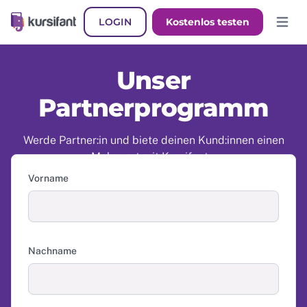
LOGIN
Kostenlos testen
Hauptm
Unser
Partnerprogramm
Werde Partner:in und biete deinen Kund:innen einen
Mehrwert mit Kursifant...
Vorname
Nachname