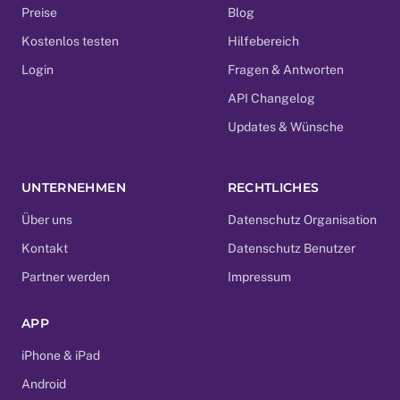
Preise
Blog
Kostenlos testen
Hilfebereich
Login
Fragen & Antworten
API Changelog
Updates & Wünsche
UNTERNEHMEN
RECHTLICHES
Über uns
Datenschutz Organisation
Kontakt
Datenschutz Benutzer
Partner werden
Impressum
APP
iPhone & iPad
Android