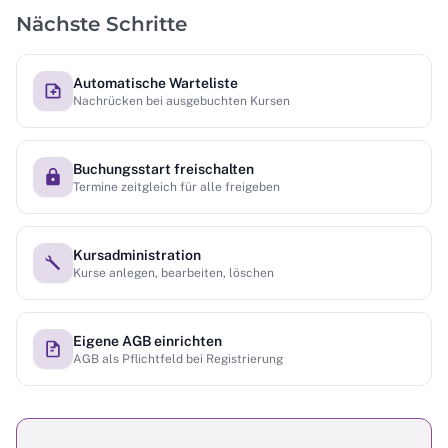
Nächste Schritte
Automatische Warteliste
Nachrücken bei ausgebuchten Kursen
Buchungsstart freischalten
Termine zeitgleich für alle freigeben
Kursadministration
Kurse anlegen, bearbeiten, löschen
Eigene AGB einrichten
AGB als Pflichtfeld bei Registrierung