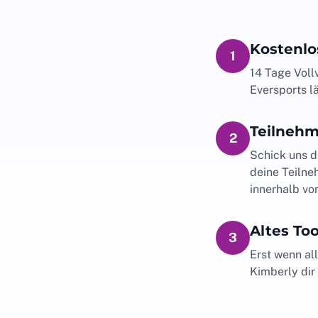
Kostenlo
1
14 Tage Vollv
Eversports l
Teilneh
2
Schick uns de
deine Teilne
innerhalb vo
Altes To
3
Erst wenn all
Kimberly dir