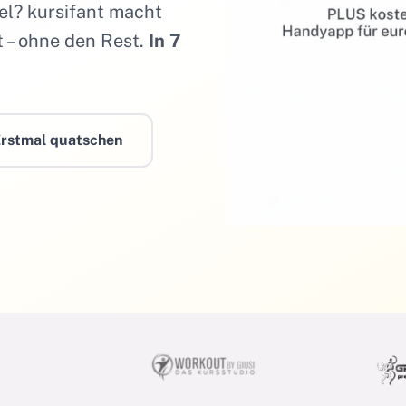
iel? kursifant macht
t – ohne den Rest.
In 7
Erstmal quatschen