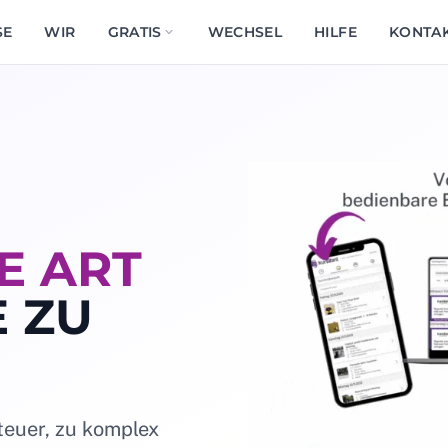
SE
WIR
GRATIS
WECHSEL
HILFE
KONTA
E ART
E ZU
 teuer, zu komplex