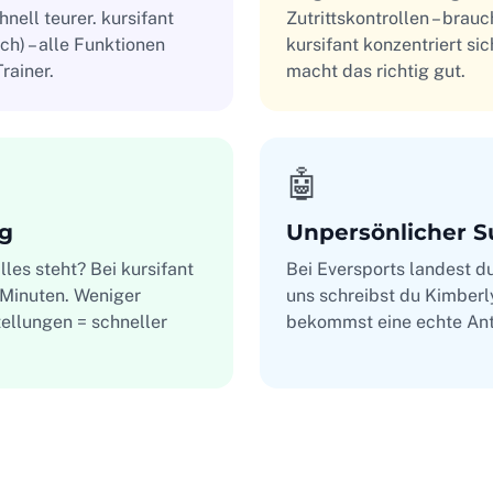
ell teurer. kursifant
Zutrittskontrollen – brauc
ch) – alle Funktionen
kursifant konzentriert s
Trainer.
macht das richtig gut.
🤖
ng
Unpersönlicher S
les steht? Bei kursifant
Bei Eversports landest d
 Minuten. Weniger
uns schreibst du Kimberl
ellungen = schneller
bekommst eine echte Ant