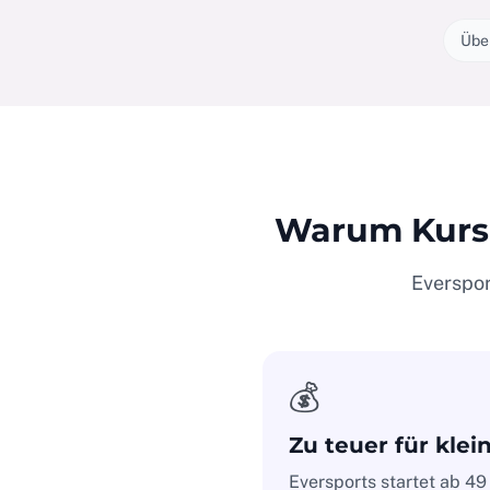
Über
Warum Kursa
Eversport
💰
Zu teuer für klei
Eversports startet ab 49