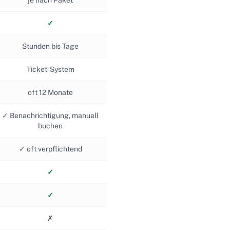
je nach Paket
✓
Stunden bis Tage
Ticket-System
oft 12 Monate
✓ Benachrichtigung, manuell
buchen
✓ oft verpflichtend
✓
✓
✗