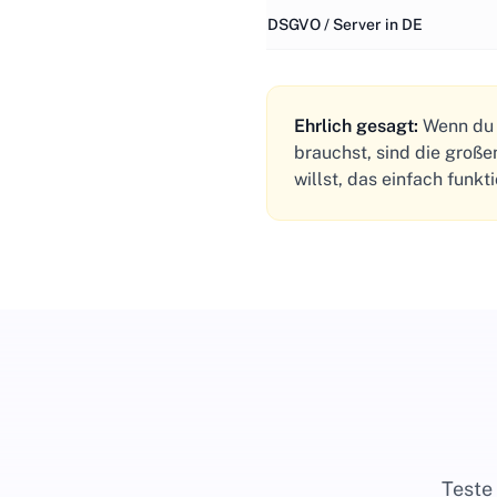
DSGVO / Server in DE
Ehrlich gesagt:
Wenn du e
brauchst, sind die groß
willst, das einfach funkt
Teste 