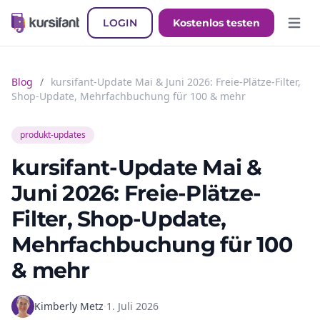
LOGIN
Kostenlos testen
Hauptm
Blog
/
kursifant-Update Mai & Juni 2026: Freie-Plätze-Filter,
Shop-Update, Mehrfachbuchung für 100 & mehr
produkt-updates
kursifant-Update Mai &
Juni 2026: Freie-Plätze-
Filter, Shop-Update,
Mehrfachbuchung für 100
& mehr
Kimberly Metz
·
1. Juli 2026