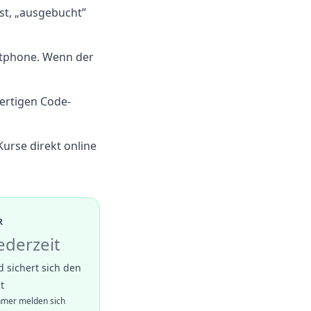
ist, „ausgebucht”
tphone. Wenn der
fertigen Code-
urse direkt online
R
ederzeit
 sichert sich den
t
hmer melden sich