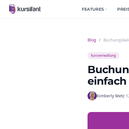
FEATURES
PREI
Blog
/
Buchungskale
kursverwaltung
Buchung
einfach 
Kimberly Metz
·
1