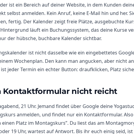
er ist ein Bereich auf deiner Website, in dem Kunden dei
kt selbst anmelden. Kein Anruf, keine E-Mail hin und her. S
en, fertig. Der Kalender zeigt freie Plätze, ausgebuchte Ku
m Hintergrund läuft ein Buchungssystem, das deine Kurse ver
nur der hübsche, buchbare Kalender sichtbar.
ngskalender ist nicht dasselbe wie ein eingebettetes Googl
deinem Wochenplan. Den kann man angucken, aber nicht an
t jeder Termin ein echter Button: draufklicken, Platz siche
Kontaktformular nicht reicht
ntagabend, 21 Uhr. Jemand findet über Google deine Yogastud
gskurs anmelden, und findet nur ein Kontaktformular. Also 
n einen Platz im Montagskurs”. Du liest das am Montagmor
oder 19 Uhr, wartest auf Antwort. Bis ihr euch einig seid, ist