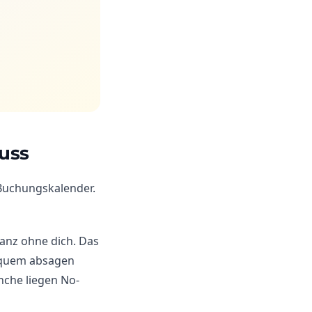
uss
r Buchungskalender.
ganz ohne dich. Das
bequem absagen
nche liegen No-