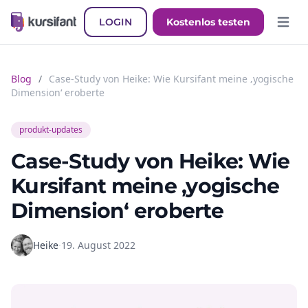
LOGIN
Kostenlos testen
Hauptm
Blog
/
Case-Study von Heike: Wie Kursifant meine ‚yogische
Dimension‘ eroberte
produkt-updates
Case-Study von Heike: Wie
Kursifant meine ‚yogische
Dimension‘ eroberte
Heike
·
19. August 2022